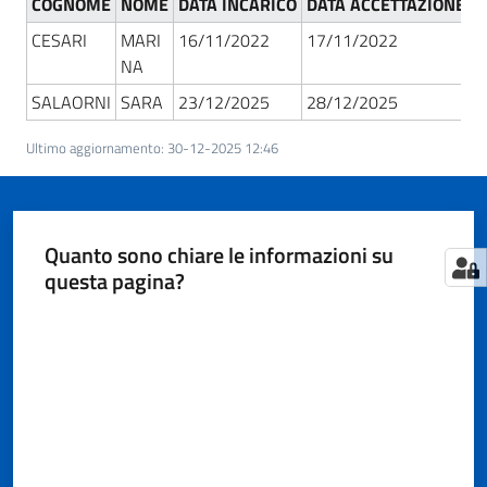
Territorio
COGNOME
NOME
DATA INCARICO
DATA ACCETTAZIONE
C
CESARI
MARI
16/11/2022
17/11/2022
C
NA
Tutelare
SALAORNI
SARA
23/12/2025
28/12/2025
Impresa
e
Ultimo aggiornamento
:
30-12-2025 12:46
Consumatore
Quanto sono chiare le informazioni su
Impresa
questa pagina?
Digitale
e
Valuta da 1 a 5 stelle
Sostenibile
La
Camera