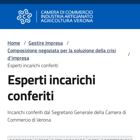
Vai al contenuto
Vai alla navigazione
Vai al footer
Camera di Commercio di Verona
Camera di Commercio di Verona
Home
/
Gestire Impresa
/
Composizione negoziata per la soluzione della crisi
Avviare
/
d'impresa
Impresa
Esperti incarichi conferiti
Esperti incarichi
Gestire
conferiti
Impresa
Incarichi conferiti dal Segretario Generale della Camera di
Promuovere
Commercio di Verona
Impresa
e