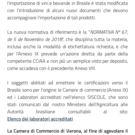
Territorio
l'importazione di vini e bevande in Brasile è stata modificata
con l'introduzione di alcuni nuovi documenti che devono
accompagnare l'importazione di tali prodotti.
Tutelare
La nuova normativa di riferimento è la "
NORMATIVA Nº 67,
Impresa
de 5 de Novembro de 2018
", che disciplina tutta la materia,
e
inclusa anche la modalità di etichettatura richiesta, e che
Consumatore
per l'Amexo IX prevede un'azione diretta da parte della
competente CCIAA e non più un semplice visto per deposito,
come accadeva con il precedente Anexo VIII.
Impresa
Digitale
I soggetti abilitati ad emettere le certificazioni verso il
e
Brasile sono per l'origine le Camere di commercio (Anexo IX)
Sostenibile
ed i Laboratori accreditati nell'elenco SISCOLE, che sono
stati comunicati dal nostro Ministero dell'Agricoltura alle
Autorità brasiliane consultabili al sito:
La
Elenco dei laboratori accreditati
Camera
La Camera di Commercio di Verona, al fine di agevolare il