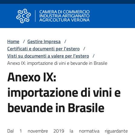
Vai al contenuto
Vai alla navigazione
Vai al footer
Camera di Commercio di Verona
Camera di Commercio di Verona
Home
/
Gestire Impresa
/
Certificati e documenti per l'estero
/
Avviare
Visti su documenti a valere per l’estero
/
Impresa
Anexo IX: importazione di vini e bevande in Brasile
Anexo IX:
Gestire
importazione di vini e
Impresa
bevande in Brasile
Promuovere
Impresa
e
Dal 1 novembre 2019 la normativa riguardante