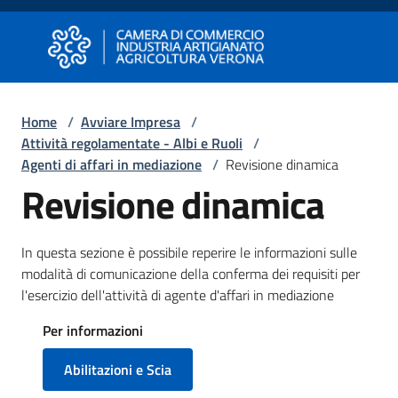
Vai al contenuto
Vai alla navigazione
Vai al footer
Camera di Commercio di Verona
Camera di Commercio di Verona
Home
/
Avviare Impresa
/
Attività regolamentate - Albi e Ruoli
/
Avviare
Agenti di affari in mediazione
/
Revisione dinamica
Impresa
Revisione dinamica
Gestire
In questa sezione è possibile reperire le informazioni sulle
Impresa
modalità di comunicazione della conferma dei requisiti per
l'esercizio dell'attività di agente d'affari in mediazione
Per informazioni
Promuovere
Impresa
Abilitazioni e Scia
e