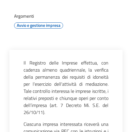
Territorio
Argomenti
Tutelare
Avvio e gestione impresa
Impresa
e
Consumatore
Il Registro delle Imprese effettua, con
Impresa
cadenza almeno quadriennale, la verifica
Digitale
della permanenza dei requisiti di idoneità
e
per l'esercizio dell'attività di mediazione.
Sostenibile
Tale controllo interessa le imprese iscritte, i
relativi preposti e chiunque operi per conto
dell’impresa (art. 7 Decreto Mi. S.E. del
26/10/11).
La
Camera
Ciascuna impresa interessata riceverà una
comunicazione via PEC con le istruzioni e i