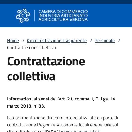
Vai al contenuto
Vai alla navigazione
Vai al footer
Camera di Commercio di Verona
Camera di Commercio di Verona
Home
/
Amministrazione trasparente
/
Personale
/
Contrattazione collettiva
Avviare
Contrattazione
Impresa
collettiva
Gestire
Impresa
Informazioni ai sensi dell'art. 21, comma 1, D. Lgs. 14
marzo 2013, n. 33.
Promuovere
La documentazione di riferimento relativa al Comparto di
Impresa
contrattazione Regioni e Autonomie locali è reperibile sul
e
sito istituzionale dell'ARAN
www.aranagenzia.it
.