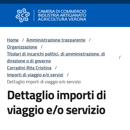
Vai al contenuto
Vai alla navigazione
Vai al footer
Camera di Commercio di Verona
Camera di Commercio di Verona
Home
/
Amministrazione trasparente
/
Organizzazione
/
Avviare
Titolari di incarichi politici, di amministrazione, di
Impresa
/
direzione o di governo
Corradini Rita Cristina
/
Importi di viaggio e/o servizi
/
Gestire
Dettaglio importi di viaggio e/o servizio
Impresa
Dettaglio importi di
viaggio e/o servizio
Promuovere
Impresa
e