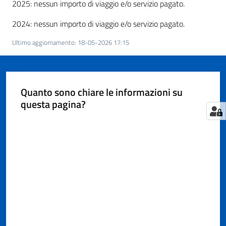
Territorio
2025: nessun importo di viaggio e/o servizio pagato.
2024: nessun importo di viaggio e/o servizio pagato.
Tutelare
Ultimo aggiornamento
:
18-05-2026 17:15
Impresa
e
Consumatore
Quanto sono chiare le informazioni su
questa pagina?
Impresa
Valuta da 1 a 5 stelle
Digitale
e
Sostenibile
La
Camera