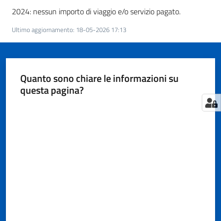
Territorio
2024: nessun importo di viaggio e/o servizio pagato.
Ultimo aggiornamento
:
18-05-2026 17:13
Tutelare
Impresa
e
Quanto sono chiare le informazioni su
Consumatore
questa pagina?
Valuta da 1 a 5 stelle
Impresa
Digitale
e
Sostenibile
La
Camera