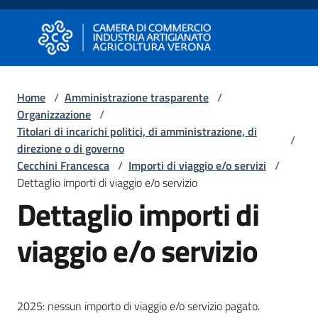
Vai al contenuto
Vai alla navigazione
Vai al footer
Camera di Commercio di Verona
Camera di Commercio di Verona
Home
/
Amministrazione trasparente
/
Organizzazione
/
Avviare
Titolari di incarichi politici, di amministrazione, di
Impresa
/
direzione o di governo
Cecchini Francesca
/
Importi di viaggio e/o servizi
/
Dettaglio importi di viaggio e/o servizio
Gestire
Dettaglio importi di
Impresa
viaggio e/o servizio
Promuovere
Impresa
e
2025: nessun importo di viaggio e/o servizio pagato.