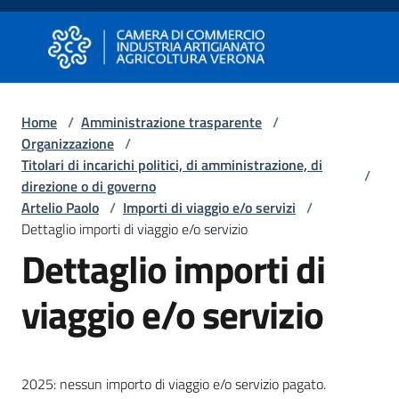
Vai al contenuto
Vai alla navigazione
Vai al footer
Camera di Commercio di Verona
Camera di Commercio di Verona
Home
/
Amministrazione trasparente
/
Organizzazione
/
Avviare
Titolari di incarichi politici, di amministrazione, di
Impresa
/
direzione o di governo
Artelio Paolo
/
Importi di viaggio e/o servizi
/
Dettaglio importi di viaggio e/o servizio
Gestire
Dettaglio importi di
Impresa
viaggio e/o servizio
Promuovere
Impresa
e
2025: nessun importo di viaggio e/o servizio pagato.