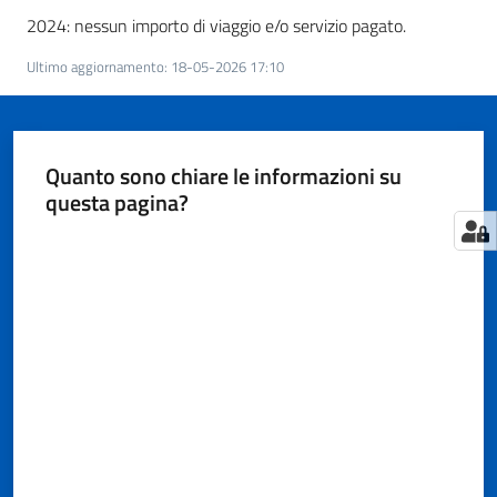
Territorio
2024: nessun importo di viaggio e/o servizio pagato.
Ultimo aggiornamento
:
18-05-2026 17:10
Tutelare
Impresa
e
Quanto sono chiare le informazioni su
Consumatore
questa pagina?
Valuta da 1 a 5 stelle
Impresa
Digitale
e
Sostenibile
La
Camera