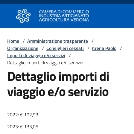
Vai al contenuto
Vai alla navigazione
Vai al footer
Camera di Commercio di Verona
Camera di Commercio di Verona
Home
/
Amministrazione trasparente
/
Organizzazione
/
Consiglieri cessati
/
Arena Paolo
/
Avviare
Importi di viaggio e/o servizi
/
Impresa
Dettaglio importi di viaggio e/o servizio
Dettaglio importi di
Gestire
viaggio e/o servizio
Impresa
Promuovere
2022: € 192,93
Impresa
2023: € 133,05
e