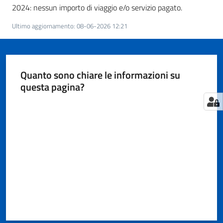
Territorio
2024: nessun importo di viaggio e/o servizio pagato.
Ultimo aggiornamento
:
08-06-2026 12:21
Tutelare
Impresa
e
Quanto sono chiare le informazioni su
Consumatore
questa pagina?
Valuta da 1 a 5 stelle
Impresa
Digitale
e
Sostenibile
La
Camera